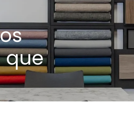
os
s que