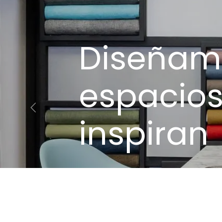
Diseñam
espacio
Anterior
inspiran