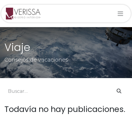
Ir al contenido
Viaje
Consejos de vacaciones
Todavía no hay publicaciones.